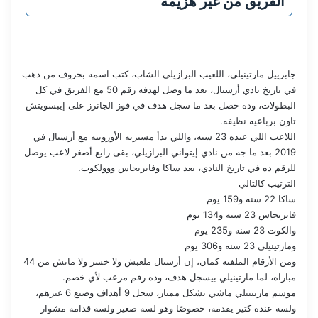
الفريق من غير هزيمه
جابرييل مارتينيلي، اللعيب البرازيلي الشاب، كتب اسمه بحروف من دهب
في تاريخ نادي أرسنال، بعد ما وصل لهدفه رقم 50 مع الفريق في كل
البطولات، وده حصل بعد ما سجل هدف في فوز الجانرز على إيبسويتش
تاون برباعيه نظيفه.
اللاعب اللي عنده 23 سنه، واللي بدأ مسيرته الأوروبيه مع أرسنال في
2019 بعد ما جه من نادي إيتواني البرازيلي، بقى رابع أصغر لاعب يوصل
للرقم ده في تاريخ النادي، بعد ساكا وفابريجاس ووولكوت.
الترتيب كالتالي
ساكا 22 سنه و159 يوم
فابريجاس 23 سنه و134 يوم
والكوت 23 سنه و235 يوم
ومارتينيلي 23 سنه و306 يوم
ومن الأرقام الملفته كمان، إن أرسنال ملعبش ولا خسر ولا ماتش من 44
مباراه، لما مارتينيلي بيسجل هدف، وده رقم مرعب لأي خصم.
موسم مارتينيلي ماشي بشكل ممتاز، سجل 9 أهداف وصنع 6 غيرهم،
ولسه عنده كتير يقدمه، خصوصًا وهو لسه صغير ولسه قدامه مشوار