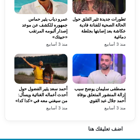
تطورات جديدة تثير القلق حول
عمرو دياب يثير حماس
الحالة الصحية للفنانة فادية
جمهوره للكشف عن موعد
عكاشة بعد إصابتها بجلطة
إصدار ألبومه المرتقب
دماغية
«حبيتك»
منذ 3 أسابيع
منذ 3 أسابيع
مصطفى سليمان يوضح سبب
أحمد سعد يثير الفضول حول
إزالة المنشور المتعلق بوفاة
أحدث أعماله الغنائية ويسأل:
أحمد جلال عبد القوي
من سيغني معه في «كدا كدا»
منذ 3 أسابيع
منذ 3 أسابيع
اضف تعليقك هنا