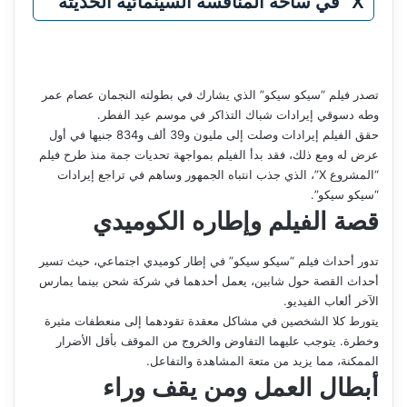
X” في ساحة المنافسة السينمائية الحديثة
تصدر فيلم “سيكو سيكو” الذي يشارك في بطولته النجمان عصام عمر
وطه دسوقي إيرادات شباك التذاكر في موسم عيد الفطر.
حقق الفيلم إيرادات وصلت إلى مليون و39 ألف و834 جنيها في أول
عرض له ومع ذلك، فقد بدأ الفيلم بمواجهة تحديات جمة منذ طرح فيلم
“المشروع X”، الذي جذب انتباه الجمهور وساهم في تراجع إيرادات
“سيكو سيكو”.
قصة الفيلم وإطاره الكوميدي
تدور أحداث فيلم “سيكو سيكو” في إطار كوميدي اجتماعي، حيث تسير
أحداث القصة حول شابين، يعمل أحدهما في شركة شحن بينما يمارس
الآخر ألعاب الفيديو.
يتورط كلا الشخصين في مشاكل معقدة تقودهما إلى منعطفات مثيرة
وخطرة. يتوجب عليهما التفاوض والخروج من الموقف بأقل الأضرار
الممكنة، مما يزيد من متعة المشاهدة والتفاعل.
أبطال العمل ومن يقف وراء