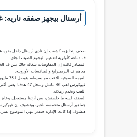
أرسنال بيجهز صفقه ناريه: غ
صحف إنجليزيه كشفت إن نادي أرسنال داخل بقوه على 
ف دماغه كأولويه لتدعيم الهجوم الصيف الجاي.
المصادر قالت إن المفاوضات شغاله حاليًا بس ف الخف
معاهم ف البريميرليغ والمنافسات الأوروبيه.
القيمه السوقيه للاعب مو بسيطه، بتوصل لـ75 مليون يورو، لكن أرسنال ناوي يقدم عرض قوي يخلي سبورتينغ يفكر، خصوصًا مع تألق اللاعب الكبير هذا الموسم.
اللعب ويخدم زملائه.
الصفقه لسه ما خلصتش، بس أرتيتا مستعجل، وعايز يح
جماهير أرسنال متحمسه للخبر، وبتشوف إن غيوكيرس 
هنشوف إذا كانت الإداره حتقدر تنهي الموضوع بسرعه