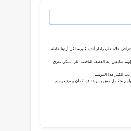
ي خلاه على رادار أندية كبيره، لكن أرتيتا حاطه
إنهم شايفين إنه القطعه الناقصه اللي ممكن تفرق
قريبا، غير إنه وزع كمان 11 أسيست، وده بيأكد قد إيه هو مهاجم متكامل مش بس هداف، كمان بيعرف يصنع