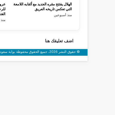
الهلال يفتتح مقره الجديد مع ألقابه اللامعة
عرو
التي تعكس تاريخه العريق
للرح
الفت
منذ أسبوعين
منذ 
اضف تعليقك هنا
© حقوق النشر 2026، جميع الحقوق محفوظة بوابة سعودي اون
زر
الذهاب
إلى
الأعلى