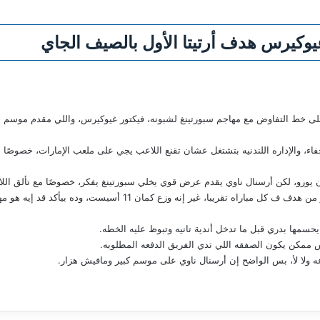
يوكيرس هدف أرتيتا الأول بالصيف الجاي
خط التفاوض مع مهاجم سبورتينغ لشبونه، فيكتور غيوكيرس، واللي مقدم موسم خراف
اء، والإداره اللندنيه بتشتغل عشان تقنع اللاعب يجي على ملعب الإمارات، خصوصًا 
غيوكيرس لعب 46 ماتش وسجل 47 هدف! يعني أكتر من هدف ف كل مباراه ت
سمها بدري قبل ما تدخل أندية تانيه وتبوظ عليه الخطه.
ممكن يكون الصفقه اللي تدي الفريق الدفعه المطلوبه.
 ولا لأ، بس الواضح إن أرسنال ناوي على موسم كبير ومافيش هزار.