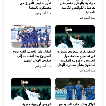
جراحية والهلال يكشف عن
تعزز صفوف الفريق في
تفاصيل الكواليس الكاملة
معسكره بالنمسا
للعملية
منذ أسبوعين
منذ أسبوعين
كشف تقرير سعودي سبورت
انتقال مثير للجدل، الفتح يودع
عن تفاصيل صادمة حول
الصرنوخ بعد انضمامه إلى
العروض الأوروبية المقدمة
صفوف الهلال الشهير
لمالكون بشأن مغادرته الهلال
منذ أسبوعين
منذ أسبوعين
الهلال يفتتح مقره الجديد مع
عروض أوروبية مغرية