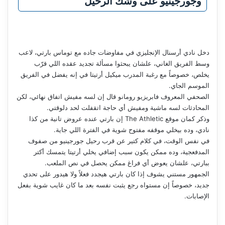
وجورجينيو على وشك الرحيل
دخل نادي أرسنال الإنجليزي في مفاوضات جاده مع توماس بارتي، لاعب
وسط الفريق الغاني، علشان يبحثوا مسألة تجديد عقده اللي قرّب
يخلص، خصوصاً مع رغبة المدرب ميكيل أرتيتا في إنه يفضل في الفريق
الموسم الجاي.
الصحفي المعروف فابريزيو رومانو قال إن لسه مفيش اتفاق نهائي، لكن
المحادثات لسه ماشية ومفيش أي حاجة اتقفلت لحد دلوقتي.
وذكر كمان موقع The Athletic إن بارتي عنده عروض تانية من كذا
نادي، وده بيخلي موقفه مفتوح شوية في الفترة اللي جاية.
في نفس الوقت، في كلام كتير عن قرب رحيل جورجينيو من صفوف
المدفعجية، وده ممكن يكون سبب إضافي يخلي أرتيتا يتمسك أكتر
ببارتي، علشان يعوض أي فراغ ممكن يحصل في نص الملعب.
الجمهور مستني يشوف إذا كان بارتي هيجدد فعلاً ولا هيدور على تحدي
جديد، خصوصاً إن مستواه رجع يثبت نفسه بعد ما كان غايب شوية بفعل
الإصابات.