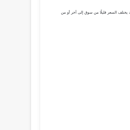
يلو في البورصة إلى 87 جنيه، بينما بلغ سعر الكيلو في الأسواق 90 جنيهًا للكيلو، وقد يختلف السعر قليلًا من سوق إلى آخر أو من