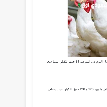
استقر سعر الفراخ البيضاء اليوم في مصر، بعدما كان يتأرجح سعرها خلال الأيام الماضية ما بين الارتفاع والهبوط، وسجل سعر الفراخ البيضاء اليوم في البورصة 81 جنيهًا للكيلو، بينما سعر
في ظل توازن العرض والطلب، استقر سعر الفراخ البلدي اليوم، حيث سجل سعرها في البورصة 120 جنيهًا، بينما يتراوح سعرها في الأسواق ما بين 120 و 128 جنيهًا للكيلو، حيث يختلف