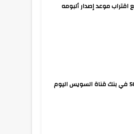
اقتراب موعد إصدار ألبومه
سجل سعر الدولار أمام الجنيه 50.97 في بنك قناة السويس اليوم