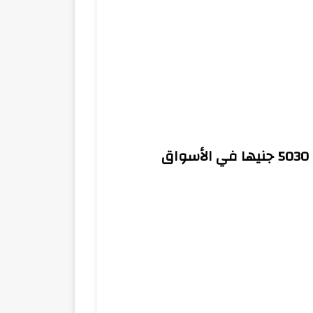
أسعار الذهب اليوم: عيار 18 يسجل 5030 جنيها في الأسواق