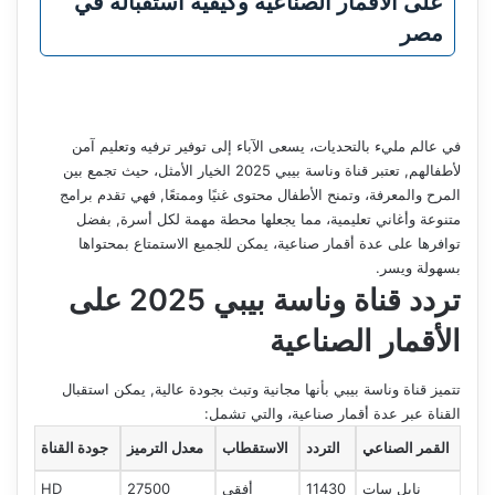
على الأقمار الصناعية وكيفية استقباله في
مصر
في عالم مليء بالتحديات، يسعى الآباء إلى توفير ترفيه وتعليم آمن
لأطفالهم, تعتبر قناة وناسة بيبي 2025 الخيار الأمثل، حيث تجمع بين
المرح والمعرفة، وتمنح الأطفال محتوى غنيًا وممتعًا, فهي تقدم برامج
متنوعة وأغاني تعليمية، مما يجعلها محطة مهمة لكل أسرة, بفضل
توافرها على عدة أقمار صناعية، يمكن للجميع الاستمتاع بمحتواها
بسهولة ويسر.
تردد قناة وناسة بيبي 2025 على
الأقمار الصناعية
تتميز قناة وناسة بيبي بأنها مجانية وتبث بجودة عالية, يمكن استقبال
القناة عبر عدة أقمار صناعية، والتي تشمل:
القمر الصناعي
التردد
الاستقطاب
معدل الترميز
جودة القناة
نايل سات
11430
أفقي
27500
HD