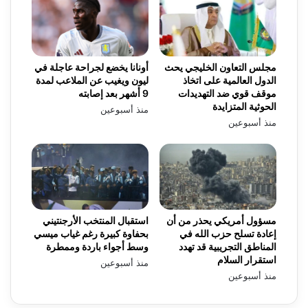
مجلس التعاون الخليجي يحث
أونانا يخضع لجراحة عاجلة في
الدول العالمية على اتخاذ
ليون ويغيب عن الملاعب لمدة
موقف قوي ضد التهديدات
9 أشهر بعد إصابته
الحوثية المتزايدة
منذ أسبوعين
منذ أسبوعين
مسؤول أمريكي يحذر من أن
استقبال المنتخب الأرجنتيني
إعادة تسلح حزب الله في
بحفاوة كبيرة رغم غياب ميسي
المناطق التجريبية قد تهدد
وسط أجواء باردة وممطرة
استقرار السلام
منذ أسبوعين
منذ أسبوعين