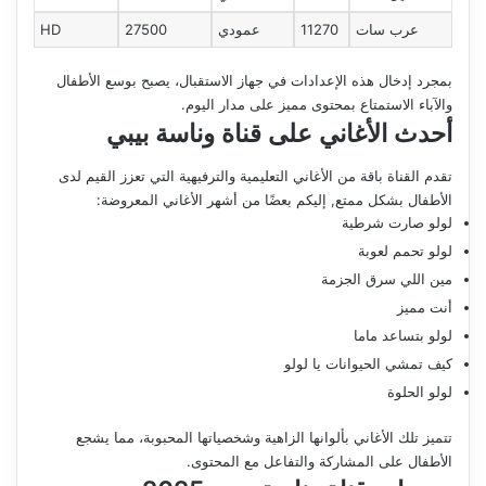
عرب سات
11270
عمودي
27500
HD
بمجرد إدخال هذه الإعدادات في جهاز الاستقبال، يصبح بوسع الأطفال
والآباء الاستمتاع بمحتوى مميز على مدار اليوم.
أحدث الأغاني على قناة وناسة بيبي
تقدم القناة باقة من الأغاني التعليمية والترفيهية التي تعزز القيم لدى
الأطفال بشكل ممتع, إليكم بعضًا من أشهر الأغاني المعروضة:
لولو صارت شرطية
لولو تحمم لعوبة
مين اللي سرق الجزمة
أنت مميز
لولو بتساعد ماما
كيف تمشي الحيوانات يا لولو
لولو الحلوة
تتميز تلك الأغاني بألوانها الزاهية وشخصياتها المحبوبة، مما يشجع
الأطفال على المشاركة والتفاعل مع المحتوى.