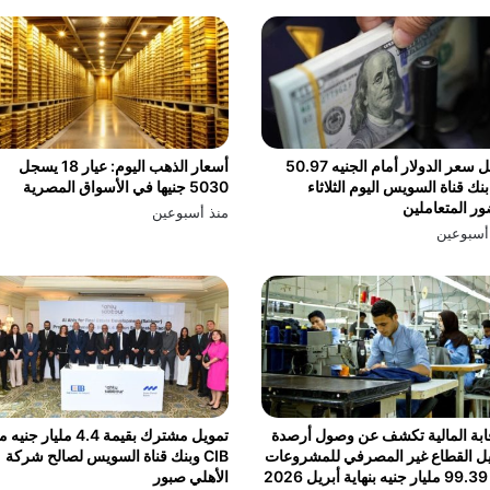
سجل سعر الدولار أمام الجنيه 50.97
أسعار الذهب اليوم: عيار 18 يسجل
نك قناة السويس اليوم الثلاثاء
5030 جنيها في الأسواق المصرية
ر المتعاملين
منذ أسبوعين
أسبوعين
ابة المالية تكشف عن وصول أرصدة
تمويل مشترك بقيمة 4.4 مليار جن
ل القطاع غير المصرفي للمشروعات
CIB وبنك قناة السويس لصالح شركة
2026
الأهلي صبور