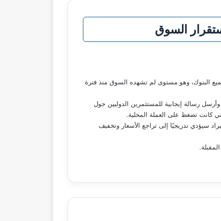
تقرار السوق
ء أقوى مستوى له أمام الدولار منذ عام، بعدما تراجع سعر صرف العملة الأمريكية إلى 47.90 جنيه في جميع البنوك، وهو مستوى لم تشهده السوق منذ فترة
وأرسل رسالة إيجابية للمستثمرين الدوليين حول
تي كانت تضغط على العملة المحلية.
د سيؤدي تدريجيًا إلى تراجع الأسعار وتخفيف
لمقبلة.