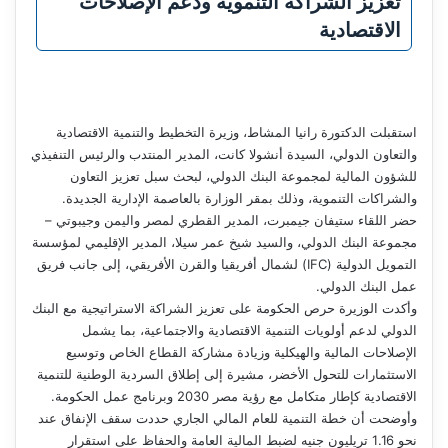
تعزيز الشراكة التنموية ودعم الإصلاحات
الاقتصادية
استقبلت الدكتورة رانيا المشاط، وزيرة التخطيط والتنمية الاقتصادية
والتعاون الدولي، السيدة أنشولا كانت، المدير المنتدب والرئيس التنفيذي
للشؤون المالية لمجموعة البنك الدولي، لبحث سبل تعزيز التعاون
والشراكات التنموية، وذلك بمقر الوزارة بالعاصمة الإدارية الجديدة.
حضر اللقاء ستيفان جيمبرت، المدير القطري لمصر واليمن وجيبوتي –
مجموعة البنك الدولي، والسيد شيخ عمر سيلا، المدير الإقليمي لمؤسسة
التمويل الدولية (IFC) لشمال أفريقيا والقرن الأفريقي، إلى جانب فريق
عمل البنك الدولي.
وأكدت الوزيرة حرص الحكومة على تعزيز الشراكة الاستراتيجية مع البنك
الدولي لدعم أولويات التنمية الاقتصادية والاجتماعية، بما يشمل
الإصلاحات المالية والهيكلية وزيادة مشاركة القطاع الخاص وتوسيع
الاستثمارات للتحول الأخضر، مشيرة إلى إطلاق السردية الوطنية للتنمية
الاقتصادية كإطار متكامل مع رؤية مصر 2030 وبرنامج عمل الحكومة.
وأوضحت أن خطة التنمية للعام المالي الجاري حددت سقف الإنفاق عند
نحو 1.16 تريليون جنيه لضبط المالية العامة والحفاظ على استقرار