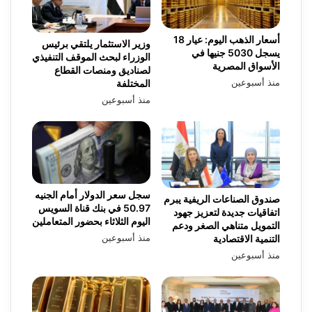
أسعار الذهب اليوم: عيار 18
وزير الاستثمار يلتقي برئيس
يسجل 5030 جنيها في
الوزراء لبحث الموقف التنفيذي
الأسواق المصرية
لصناديق ومنصات القطاع
منذ أسبوعين
المختلفة
منذ أسبوعين
سجل سعر الدولار أمام الجنيه
صندوق الصناعات الريفية يبرم
50.97 في بنك قناة السويس
اتفاقيات جديدة لتعزيز جهود
اليوم الثلاثاء بحضور المتعاملين
التمويل متناهي الصغر ودعم
منذ أسبوعين
التنمية الاقتصادية
منذ أسبوعين