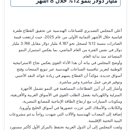
مليار دولار بنمو 12% خلال 8 أشهر
أعلن المجلس التصديري للصناعات الهندسية عن تحقيق القطاع طفرة
قياسية خلال الأشهر الثمانية الأولى من عام 2025، حيث ارتفعت قيمة
الصادرات بنسبة 12% لتسجل نحو 4.187 مليار دولار مقابل 3.746 مليار
دولار في نفس الفترة من العام الماضي، بما يعكس استمرار النمو
المتصاعد منذ بداية العام.
وأوضح المجلس في بيانه أن هذا الأداء القوي يعكس نجاح الاستراتيجية
الوطنية لتعزيز تنافسية الصناعات الهندسية عبر تنويع المنتجات وفتح
أسواق جديدة، مؤكداً أن القطاع يسهم في زيادة عوائد النقد الأجنبي
وتوفير فرص عمل مباشرة وغير مباشرة.
وأشار إلى أن أبرز القطاعات المساهمة في النمو تشمل الأجهزة
المنزلية والكهربائية بفضل الطلب القوي في الأسواق العربية والأفريقية،
ومكونات السيارات مع ارتفاع الطاقة الإنتاجية للمصانع المصرية،
والكابلات والأسلاك التي عززت حضورها في أسواق الخليج وأوروبا،
إضافة إلى المعدات الهندسية والآلات التي شهدت رواجاً بدعم مشروعات
البنية التحتية الإقليمية.
ولفت المجلس إلى أن الدول العربية تحتفظ بالمركز الأول كأكبر مستورد