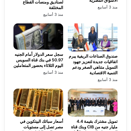
الأسواق المصرية
لصناديق ومنصات القطاع
منذ 3 أسابيع
المختلفة
منذ 3 أسابيع
سجل سعر الدولار أمام الجنيه
صندوق الصناعات الريفية يبرم
50.97 في بنك قناة السويس
اتفاقيات جديدة لتعزيز جهود
اليوم الثلاثاء بحضور المتعاملين
التمويل متناهي الصغر ودعم
منذ 3 أسابيع
التنمية الاقتصادية
منذ 3 أسابيع
تمويل مشترك بقيمة 4.4
أسعار سبائك البيتكوين في
مليار جنيه من CIB وبنك قناة
مصر تصل إلى مستويات