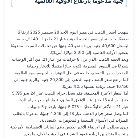
جنيه مدعومًا بارتفاع الأوقية العالمية
شهدت أسعار الذهب في مصر اليوم الأحد 28 سبتمبر 2025 ارتفاعًا
طفيفًا، حيث تجاوز سعر الجنيه الذهب عيار 21 حاجز الـ 40 ألف جنيه
ليسجل 40,600 جنيه، بزيادة نحو 40 جنيهًا عن تعاملات السبت، مدعومًا
بصعود الأوقية العالمية إلى 3,760 دولارًا أمريكيًا.
ويعد الجنيه الذهب، الذي يزن 8 جرامات من عيار 21، من أكثر الوحدات
شيوعًا في السوق المصرية، لكونه خيارًا مفضلًا للادخار وحماية
المدخرات من التضخم، خاصة في ظل التوترات الجيوسياسية العالمية.
كما ارتفع سعر النصف جنيه الذهب إلى 20,300 جنيه، والربع جنيه إلى
10,150 جنيه، بزيادة نسبتها 0.5% تقريبًا.
أما أسعار الأعيرة المختلفة، فقد سجل جرام الذهب عيار 24 نحو 5,795
جنيهًا، بزيادة 15 جنيهًا عن الإغلاق السابق، فيما بلغ سعر جرام الذهب
عيار 21 – الأكثر تداولًا محليًا – 5,075 جنيهًا، بارتفاع 5 جنيهات.
كما وصل سعر جرام الذهب عيار 18 إلى 4,346 جنيهًا، مدعومًا بالطلب
المتزايد في الأسواق الشعبية والمجوهرات الاقتصادية.
ويرى محللون أن الارتفاع الأخير يعكس دعم البيانات الاقتصادية الأمريكية
واتجاه المتداولين لزيادة عقود الشراء في الذهب الآجل، ما يعزز