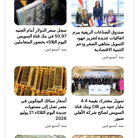
سجل سعر الدولار أمام الجنيه
صندوق الصناعات الريفية يبرم
50.97 في بنك قناة السويس
اتفاقيات جديدة لتعزيز جهود
اليوم الثلاثاء بحضور المتعاملين
التمويل متناهي الصغر ودعم
منذ أسبوعين
التنمية الاقتصادية
منذ أسبوعين
تمويل مشترك بقيمة 4.4
أسعار سبائك البيتكوين في
مليار جنيه من CIB وبنك قناة
مصر تصل إلى مستويات
السويس لصالح شركة الأهلي
جديدة اليوم الثلاثاء 21 يوليو
صبور
2026
منذ أسبوعين
منذ أسبوعين