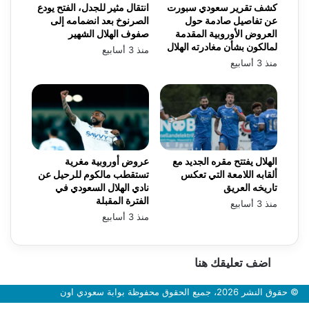
كشف تقرير سعودي سبورت
انتقال مثير للجدل، الفتح يودع
عن تفاصيل صادمة حول
الصرنوخ بعد انضمامه إلى
العروض الأوروبية المقدمة
صفوف الهلال الشهير
لمالكون بشأن مغادرته الهلال
منذ 3 أسابيع
منذ 3 أسابيع
الهلال يفتتح مقره الجديد مع
عروض أوروبية مغرية
ألقابه اللامعة التي تعكس
تستقطب مالكوم للرحيل عن
تاريخه العريق
نادي الهلال السعودي في
الفترة المقبلة
منذ 3 أسابيع
منذ 3 أسابيع
اضف تعليقك هنا
© حقوق النشر 2026، جميع الحقوق محفوظة بوابة سعودي اون