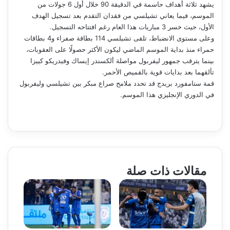
يشهد ثلاثة أهداف حاسمة في الدقيقة 90 خلال أول 6 جولات من
الموسم، فيما يعاني تشيلسي من فقدان التقدم بعد تسجيل الهدف
الأول، حيث خسر 3 مباريات هذا العام رغم افتتاحه التسجيل.
وعلى مستوى الانضباط، تلقى تشيلسي 114 بطاقة صفراء و4 بطاقات
حمراء منذ بداية الموسم الماضي ليكون الأكثر حصولًا على العقوبات،
بينما يترقب جمهور ليفربول مواصلة ألكسندر إيساك وفيدريكو كييزا
تألقهما بعد بدايات قوية بالقميص الأحمر.
قمة ستامفورد بريدج قد تحدد ملامح صراع مبكر بين تشيلسي وليفربول
في الدوري الإنجليزي هذا الموسم.
مقالات ذات صلة