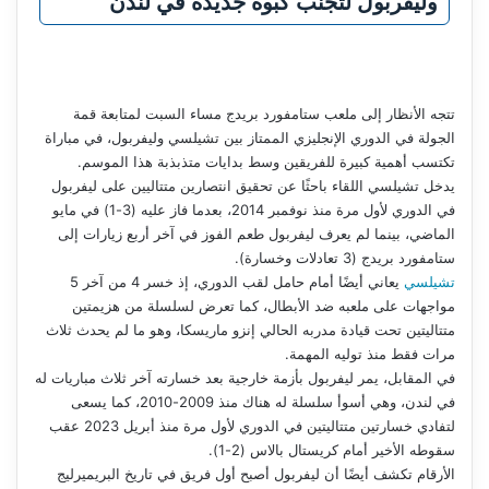
وليفربول لتجنب كبوة جديدة في لندن
تتجه الأنظار إلى ملعب ستامفورد بريدج مساء السبت لمتابعة قمة
الجولة في الدوري الإنجليزي الممتاز بين تشيلسي وليفربول، في مباراة
تكتسب أهمية كبيرة للفريقين وسط بدايات متذبذبة هذا الموسم.
يدخل تشيلسي اللقاء باحثًا عن تحقيق انتصارين متتاليين على ليفربول
في الدوري لأول مرة منذ نوفمبر 2014، بعدما فاز عليه (3-1) في مايو
الماضي، بينما لم يعرف ليفربول طعم الفوز في آخر أربع زيارات إلى
ستامفورد بريدج (3 تعادلات وخسارة).
تشيلسي
يعاني أيضًا أمام حامل لقب الدوري، إذ خسر 4 من آخر 5
مواجهات على ملعبه ضد الأبطال، كما تعرض لسلسلة من هزيمتين
متتاليتين تحت قيادة مدربه الحالي إنزو ماريسكا، وهو ما لم يحدث ثلاث
مرات فقط منذ توليه المهمة.
في المقابل، يمر ليفربول بأزمة خارجية بعد خسارته آخر ثلاث مباريات له
في لندن، وهي أسوأ سلسلة له هناك منذ 2009-2010، كما يسعى
لتفادي خسارتين متتاليتين في الدوري لأول مرة منذ أبريل 2023 عقب
سقوطه الأخير أمام كريستال بالاس (2-1).
الأرقام تكشف أيضًا أن ليفربول أصبح أول فريق في تاريخ البريميرليج