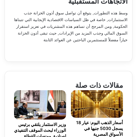
الاتجاهات المستقبلية
وسط هذه التطورات, يتوقع أن تواصل سوق أذون الخزانة جذب
الاستثمارات, خاصة في ظل السياسات الاقتصادية الإيجابية التي تتبناها
الحكومة, ومن المرجح أن تساهم هذه المشتريات في تعزيز استقرار
السوق المالي وجذب المزيد من الإيرادات, حيث تبقى أذون الخزانة
خياراً مفضلاً للمستثمرين الباحثين عن العوائد الثابتة
مقالات ذات صلة
أسعار الذهب اليوم: عيار 18
وزير الاستثمار يلتقي برئيس
يسجل 5030 جنيها في
الوزراء لبحث الموقف التنفيذي
الأسواق المصرية
لصناديق ومنصات القطاع