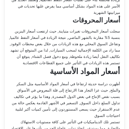
الأسر على هذه المواد بشكل أساسي مما يفرض عليها تحديات في
ميزانيتها الشهرية
أسعار المحروقات
سجلت أسعار المحروقات تغيرات متباينة, حيث ارتفعت أسعار البنزين
بنسبة 5% مقارنة بالشهر الماضي, نتيجة الزيادة في أسعار النفط عالميا,
وتفاعل السوق المحلي مع هذه الزيادات من خلال بعض محطات الوقود,
مما زاد من الكلفة الإجمالية لسحب السيارات, لذا من المتوقع أن تشهد
تكاليف النقل أيضا زيادة ملحوظة, ومع دخول فصل الشتاء, يتوقع أن
تستمر هذه الزيادات في التأثير على جميع القطاعات الاقتصادية
أسعار المواد الأساسية
أظهرت دراسة حديثة ارتفاعا في أسعار المواد الأساسية مثل السكر
والملح, حيث عزا التجار هذا الارتفاع إلى قلة المعروض في الأسواق
بسبب نقص الإنتاج في بعض الدول المصدرة, وهذا ما يؤثر في تكاليف
تداول السلع داخل السوق, التسعير في الأشهر القادمة يعكس حالة من
عدم الاستقرار حيث يسعى المستوردون إلى تأمين كميات أكبر لتلبية
احتياجات السوق
تستمر تلك الديناميكيات في التأثير على كافة مستويات الاستهلاك
والتجارة, مما يستدعي اتخاذ تدابير عاجلة للحد من تأثيرها على الاقتصاد