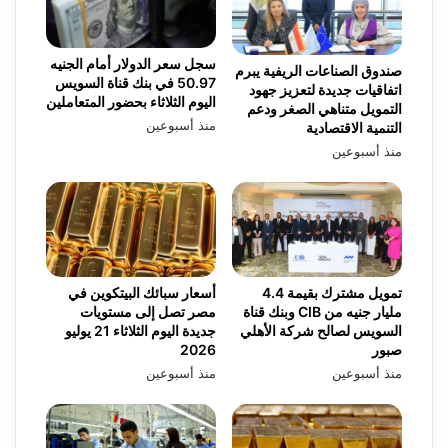
سجل سعر الدولار أمام الجنيه
صندوق الصناعات الريفية يبرم
50.97 في بنك قناة السويس
اتفاقيات جديدة لتعزيز جهود
اليوم الثلاثاء بحضور المتعاملين
التمويل متناهي الصغر ودعم
منذ أسبوعين
التنمية الاقتصادية
منذ أسبوعين
تمويل مشترك بقيمة 4.4
أسعار سبائك البيتكوين في
مليار جنيه من CIB وبنك قناة
مصر تصل إلى مستويات
السويس لصالح شركة الأهلي
جديدة اليوم الثلاثاء 21 يوليو
صبور
2026
منذ أسبوعين
منذ أسبوعين