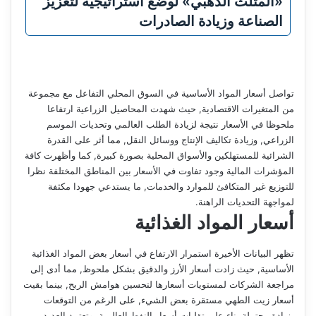
«المثلث الذهبي» لوضع استراتيجية لتعزيز
الصناعة وزيادة الصادرات
تواصل أسعار المواد الأساسية في السوق المحلي التفاعل مع مجموعة
من المتغيرات الاقتصادية, حيث شهدت المحاصيل الزراعية ارتفاعا
ملحوظا في الأسعار نتيجة لزيادة الطلب العالمي وتحديات الموسم
الزراعي, وزيادة تكاليف الإنتاج ووسائل النقل, مما أثر على القدرة
الشرائية للمستهلكين والأسواق المحلية بصورة كبيرة, كما وأظهرت كافة
المؤشرات المالية وجود تفاوت في الأسعار بين المناطق المختلفة نظرا
للتوزيع غير المتكافئ للموارد والخدمات, ما يستدعي جهودا مكثفة
لمواجهة التحديات الراهنة.
أسعار المواد الغذائية
تظهر البيانات الأخيرة استمرار الارتفاع في أسعار بعض المواد الغذائية
الأساسية, حيث زادت أسعار الأرز والدقيق بشكل ملحوظ, مما أدى إلى
مراجعة الشركات لمستويات أسعارها لتحسين هوامش الربح, بينما بقيت
أسعار زيت الطهي مستقرة بعض الشيء, على الرغم من التوقعات
بزيادة محتملة بناء على تقلبات أسعار النفط العالمية, وتعتمد العديد من